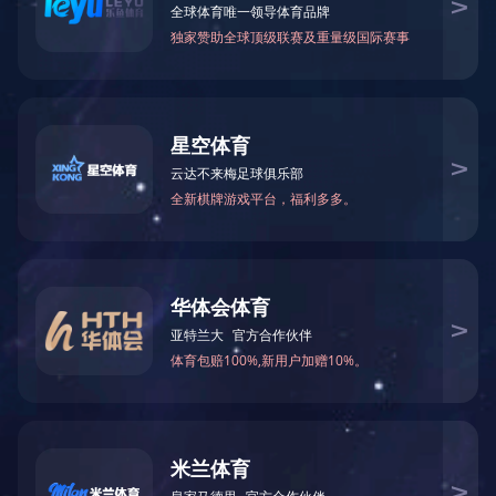
行业动态
地 址：无锡新区鸿山街道鸿达路112
号
邮 编：214115
销售部电话：0510-88588668
0510-88588556
服务部电话：0510-88588616
18951507227
备品备件： 18961785002
办 公 室： 0510-88588608
邮 箱：
wxgmw@189.cn