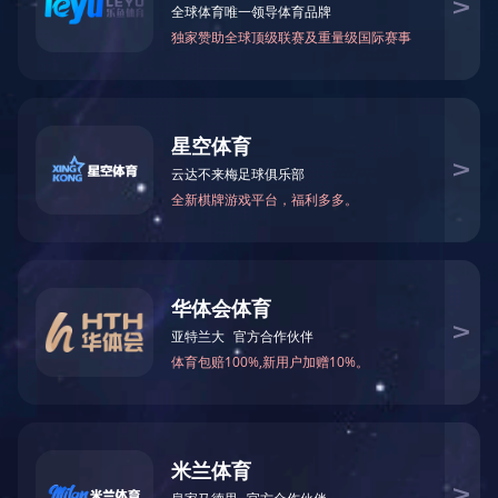
米兰官方网页版-米兰（中国）由原无
公司简介
理事单位；中国水污染防治装备专业
组织机构
成长历程
地 址：无锡新区鸿山街道鸿达路112
号
邮 编：214115
销售部电话：0510-88588668
0510-88588556
服务部电话：0510-88588616
18951507227
备品备件： 18961785002
办 公 室： 0510-88588608
邮 箱：
wxgmw@189.cn